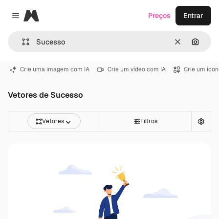
Magnific
Preços
Entrar
Close menu
Limpar
Pesqui
Crie uma imagem com IA
Crie um vídeo com IA
Crie um ícon
Vetores de Sucesso
Vetores
Filtros