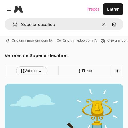
Magnific
Preços
Entrar
Close menu
Limpar
Pesqui
Crie uma imagem com IA
Crie um vídeo com IA
Crie um ícon
Vetores de Superar desafios
Vetores
Filtros