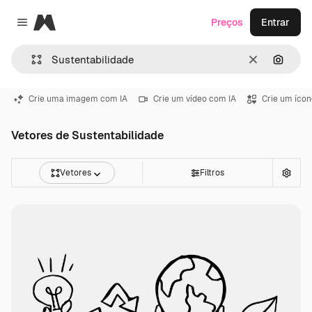
Magnific
Preços
Entrar
Close menu
Limpar
Pesqui
Crie uma imagem com IA
Crie um vídeo com IA
Crie um ícon
Vetores de Sustentabilidade
Vetores
Filtros