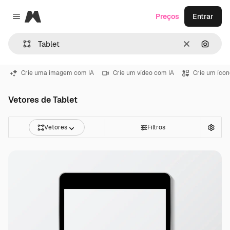
Magnific
Preços
Entrar
Close menu
Limpar
Pesqui
Crie uma imagem com IA
Crie um vídeo com IA
Crie um ícon
Vetores de Tablet
Vetores
Filtros