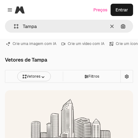
Magnific
Preços
Entrar
Close menu
Limpar
Pesqui
Crie uma imagem com IA
Crie um vídeo com IA
Crie um ícon
Vetores de Tampa
Vetores
Filtros