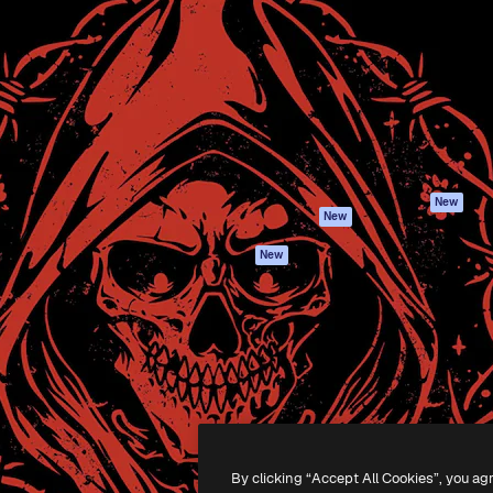
iativa para você direcionar
Spaces
Academy
alho. Mais de 1 milhão de
Assistente de IA
Documentação
e criativos, empresas,
Gerador de
Atendimento
dios.
imagens
Termos e
Gerador de vídeos
condições
Texto para voz
Política de
privacidade
Conteúdo de stock
Originais
MCP para
New
New
Claude/ChatGPT
Política de cooki
Agentes
Central de
New
confiabilidade
API
Afiliados
App móvel
Empresas
Todas as
ferramentas
-
2026
Freepik Company S.L.U.
Todos os direitos reservados
.
By clicking “Accept All Cookies”, you ag