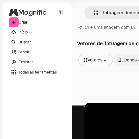
Criar
Crie uma imagem com IA
Início
Buscar
Vetores de Tatuagem dem
Stock
Vetores
Licença
Explorar
Todas as imagens
Todas as ferramentas
Vetores
Ilustrações
Fotos
PSD
Modelos
Mockups
Vídeos
Clipes de vídeo
Animações
Modelos de vídeos
Ícones
Modelos 3D
Fontes