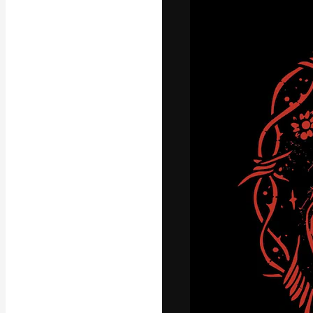
A plataforma cr
seu melhor trab
assinantes entr
agências e estú
Português
Copyright © 2010