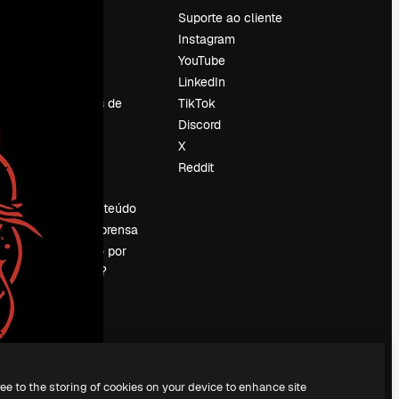
Preços
Suporte ao cliente
Sobre nós
Instagram
Reviews
YouTube
Emprego
LinkedIn
Tendências de
TikTok
pesquisa
Discord
Blog
X
Eventos
Reddit
es
Slidesgo
Vender conteúdo
Sala de imprensa
Procurando por
magnific.ai?
ree to the storing of cookies on your device to enhance site