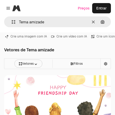
Magnific
Preços
Entrar
Close menu
Limpar
Pesqui
Crie uma imagem com IA
Crie um vídeo com IA
Crie um ícon
Vetores de Tema amizade
Vetores
Filtros