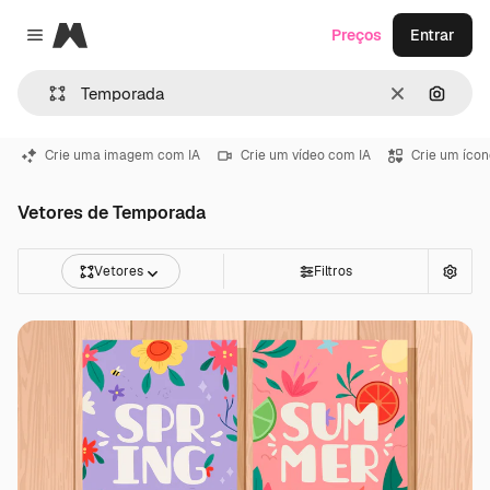
Magnific
Preços
Entrar
Close menu
Limpar
Pesqui
Crie uma imagem com IA
Crie um vídeo com IA
Crie um ícon
Vetores de Temporada
Vetores
Filtros