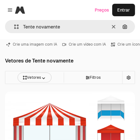
Magnific
Preços
Entrar
Close menu
Limpar
Pesqui
Crie uma imagem com IA
Crie um vídeo com IA
Crie um ícon
Vetores de Tente novamente
Vetores
Filtros