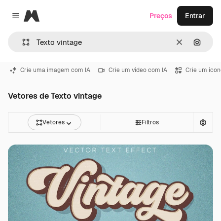
Magnific
Preços
Entrar
Close menu
Limpar
Pesqui
Crie uma imagem com IA
Crie um vídeo com IA
Crie um ícon
Vetores de Texto vintage
Vetores
Filtros