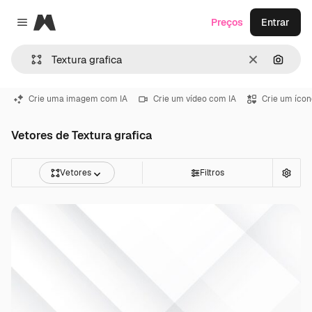
Magnific
Preços
Entrar
Close menu
Limpar
Pesqui
Crie uma imagem com IA
Crie um vídeo com IA
Crie um ícon
Vetores de Textura grafica
Vetores
Filtros