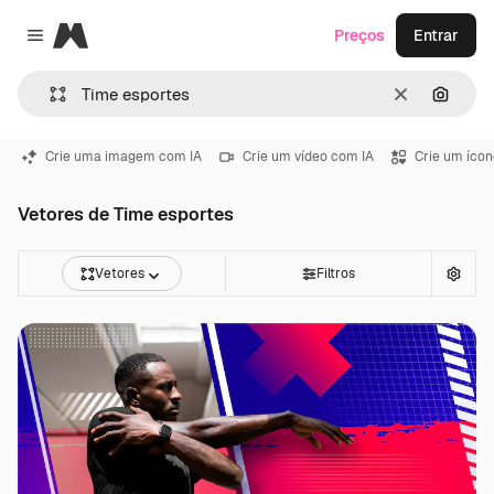
Magnific
Preços
Entrar
Close menu
Limpar
Pesqui
Crie uma imagem com IA
Crie um vídeo com IA
Crie um ícon
Vetores de Time esportes
Vetores
Filtros