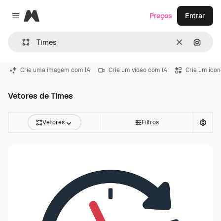
Magnific
Preços
Entrar
Close menu
Limpar
Pesqui
Crie uma imagem com IA
Crie um vídeo com IA
Crie um ícon
Vetores de Times
Vetores
Filtros