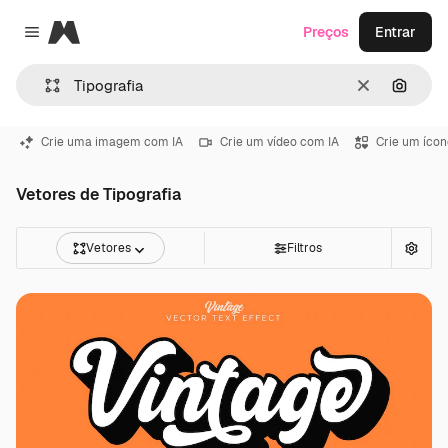
Magnific
Preços
Entrar
Close menu
Limpar
Pesqui
Crie uma imagem com IA
Crie um vídeo com IA
Crie um ícon
Vetores de Tipografia
Vetores
Filtros