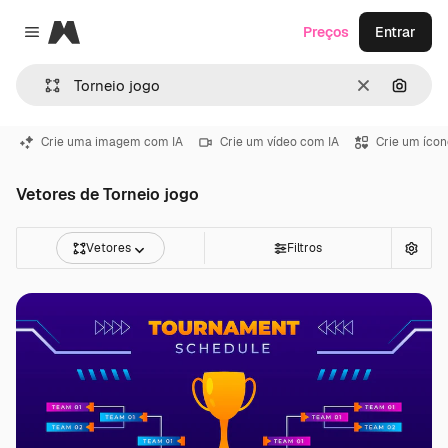
Magnific
Preços
Entrar
Close menu
Limpar
Pesqui
Crie uma imagem com IA
Crie um vídeo com IA
Crie um ícon
Vetores de Torneio jogo
Vetores
Filtros