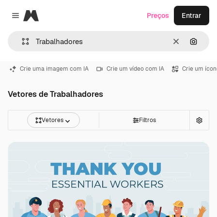
Magnific
Preços
Entrar
Close menu
Limpar
Pesqui
Crie uma imagem com IA
Crie um vídeo com IA
Crie um ícon
Vetores de Trabalhadores
Vetores
Filtros