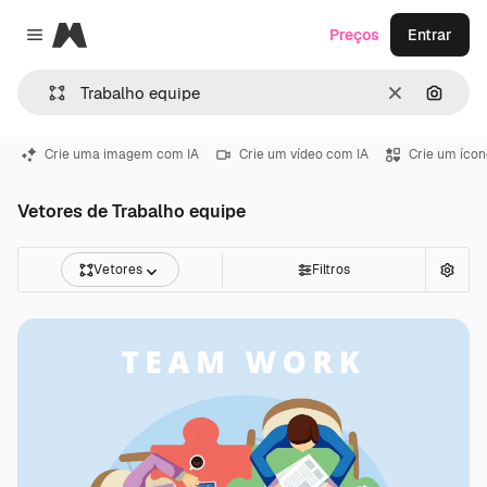
Magnific
Preços
Entrar
Close menu
Limpar
Pesqui
Crie uma imagem com IA
Crie um vídeo com IA
Crie um ícon
Vetores de Trabalho equipe
Vetores
Filtros