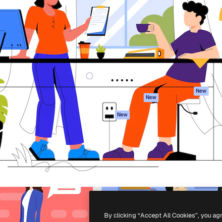
iativa para você direcionar
Spaces
Academy
alho. Mais de 1 milhão de
Assistente de IA
Documentação
e criativos, empresas,
Gerador de
Atendimento
dios.
imagens
Termos e
Gerador de vídeos
condições
Texto para voz
Política de
privacidade
Conteúdo de stock
Originais
MCP para
New
New
Claude/ChatGPT
Política de cooki
Agentes
Central de
New
confiabilidade
API
Afiliados
App móvel
Empresas
Todas as
ferramentas
-
2026
Freepik Company S.L.U.
Todos os direitos reservados
.
By clicking “Accept All Cookies”, you ag