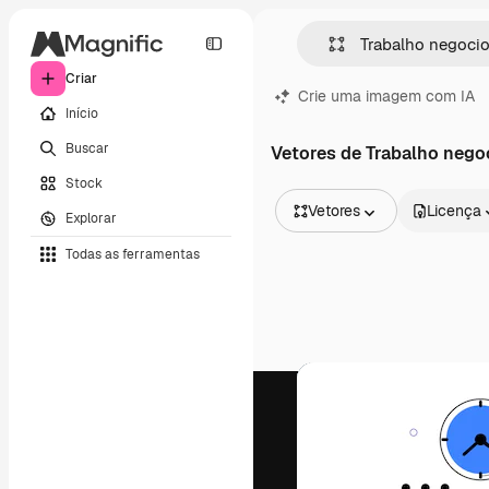
Criar
Crie uma imagem com IA
Início
Buscar
Vetores de Trabalho nego
Stock
Vetores
Licença
Explorar
Todas as imagens
Todas as ferramentas
Vetores
Ilustrações
Fotos
PSD
Modelos
Mockups
Vídeos
Clipes de vídeo
Animações
Modelos de vídeos
Ícones
Modelos 3D
Fontes