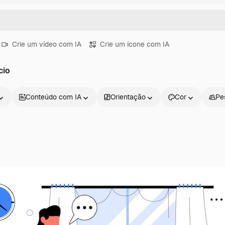
Crie um vídeo com IA
Crie um ícone com IA
cio
Conteúdo com IA
Orientação
Cor
Pe
Produtos
Começar