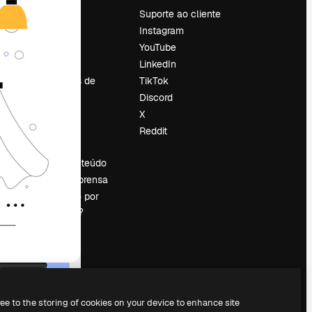
Preços
Suporte ao cliente
Sobre nós
Instagram
Reviews
YouTube
Emprego
LinkedIn
Tendências de
TikTok
pesquisa
Discord
Blog
X
Eventos
Reddit
es
Slidesgo
Vender conteúdo
Sala de imprensa
Procurando por
magnific.ai?
ree to the storing of cookies on your device to enhance site