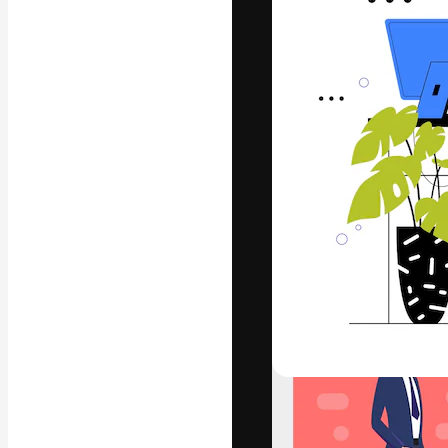
A plataforma cr
seu melhor trab
assinantes entr
agências e estú
Português
Copyright © 2010