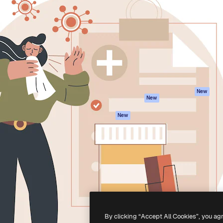
iativa para você direcionar
Spaces
Academy
alho. Mais de 1 milhão de
Assistente de IA
Documentação
e criativos, empresas,
Gerador de
Atendimento
dios.
imagens
Termos e
Gerador de vídeos
condições
Texto para voz
Política de
privacidade
Conteúdo de stock
Originais
MCP para
New
New
Claude/ChatGPT
Política de cooki
Agentes
Central de
New
confiabilidade
API
Afiliados
App móvel
Empresas
Todas as
ferramentas
-
2026
Freepik Company S.L.U.
Todos os direitos reservados
.
By clicking “Accept All Cookies”, you ag