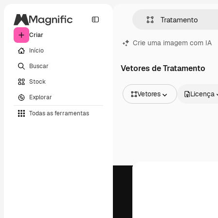
Criar
Crie uma imagem com IA
Início
Buscar
Vetores de Tratamento
Stock
Vetores
Licença
Explorar
Todas as imagens
Todas as ferramentas
Vetores
Ilustrações
Fotos
PSD
Modelos
Mockups
Vídeos
Clipes de vídeo
Animações
Modelos de vídeos
Ícones
Modelos 3D
Fontes