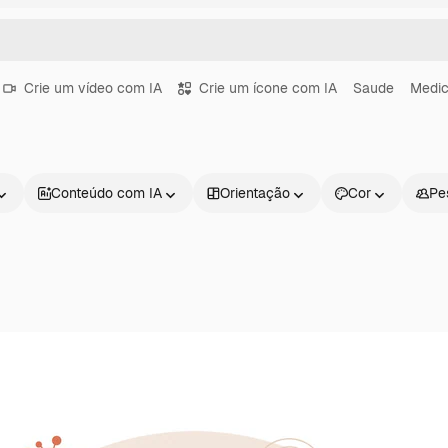
Crie um vídeo com IA
Crie um ícone com IA
Saude
Medic
Conteúdo com IA
Orientação
Cor
Pe
Produtos
Começar