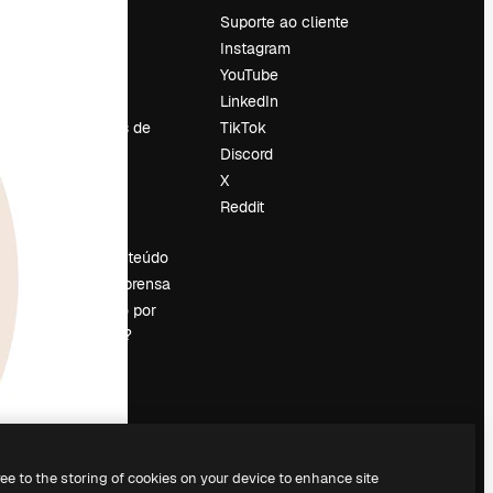
Preços
Suporte ao cliente
Sobre nós
Instagram
Reviews
YouTube
Emprego
LinkedIn
Tendências de
TikTok
pesquisa
Discord
Blog
X
Eventos
Reddit
es
Slidesgo
Vender conteúdo
Sala de imprensa
Procurando por
magnific.ai?
ree to the storing of cookies on your device to enhance site