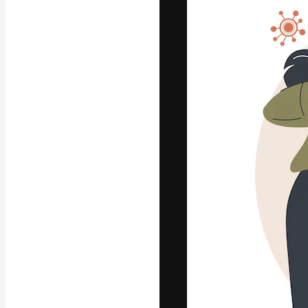
A plataforma cr
seu melhor trab
assinantes entr
agências e estú
Português
Copyright © 2010