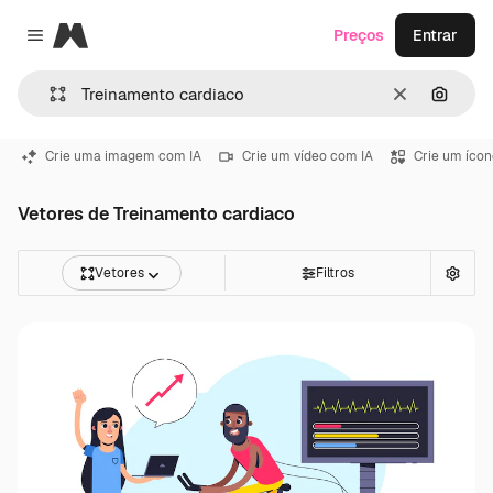
Magnific
Preços
Entrar
Close menu
Limpar
Pesqui
Crie uma imagem com IA
Crie um vídeo com IA
Crie um ícon
Vetores de Treinamento cardiaco
Vetores
Filtros