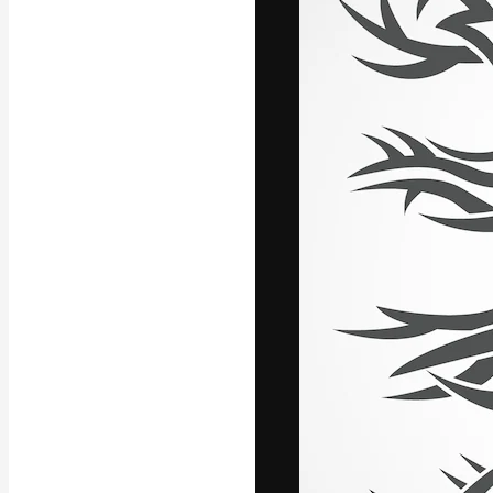
A plataforma cr
seu melhor trab
assinantes entr
agências e estú
Português
Copyright © 2010