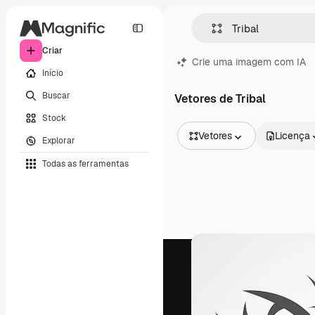
Criar
Crie uma imagem com IA
Início
Buscar
Vetores de Tribal
Stock
Vetores
Licença
Explorar
Todas as imagens
Todas as ferramentas
Vetores
Ilustrações
Fotos
PSD
Modelos
Mockups
Vídeos
Clipes de vídeo
Animações
Modelos de vídeos
Ícones
Modelos 3D
Fontes