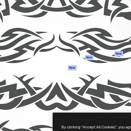
iativa para você direcionar
Spaces
Academy
alho. Mais de 1 milhão de
Assistente de IA
Documentação
e criativos, empresas,
Gerador de
Atendimento
dios.
imagens
Termos e
Gerador de vídeos
condições
Texto para voz
Política de
privacidade
Conteúdo de stock
Originais
MCP para
New
New
Claude/ChatGPT
Política de cooki
Agentes
Central de
New
confiabilidade
API
Afiliados
App móvel
Empresas
Todas as
ferramentas
-
2026
Freepik Company S.L.U.
Todos os direitos reservados
.
By clicking “Accept All Cookies”, you ag