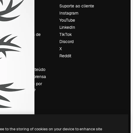
Preços
Suporte ao cliente
Sobre nós
Instagram
Reviews
YouTube
Emprego
LinkedIn
Tendências de
TikTok
pesquisa
Discord
Blog
X
Eventos
Reddit
es
Slidesgo
Vender conteúdo
Sala de imprensa
Procurando por
magnific.ai?
ree to the storing of cookies on your device to enhance site