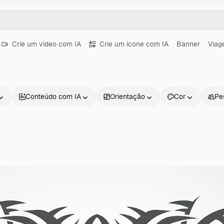
Crie um vídeo com IA
Crie um ícone com IA
Banner
Viag
Conteúdo com IA
Orientação
Cor
Pe
Produtos
Começar