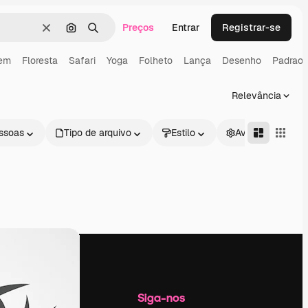
Preços
Entrar
Registrar-se
Limpar
Pesquisar por imagem
Buscar
em
Floresta
Safari
Yoga
Folheto
Lança
Desenho
Padrao 
Relevância
ssoas
Tipo de arquivo
Estilo
Avançado
Empresa
Siga-nos