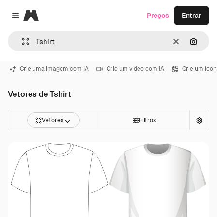
Magnific
Preços
Entrar
Close menu
Limpar
Pesqui
Crie uma imagem com IA
Crie um vídeo com IA
Crie um ícon
Vetores de Tshirt
Vetores
Filtros