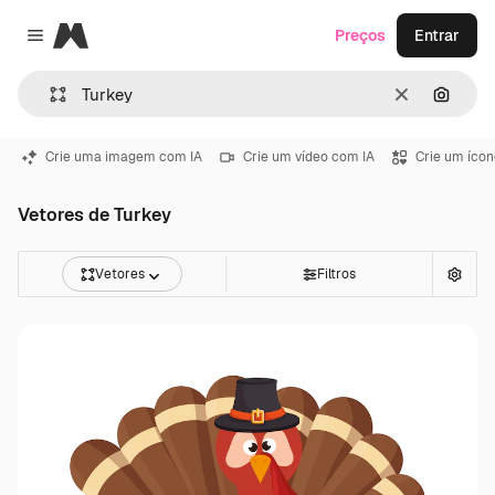
Magnific
Preços
Entrar
Close menu
Limpar
Pesqui
Crie uma imagem com IA
Crie um vídeo com IA
Crie um ícon
Vetores de Turkey
Vetores
Filtros