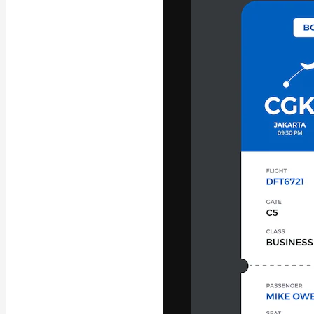
A plataforma cr
seu melhor trab
assinantes entr
agências e estú
Português
Copyright © 2010