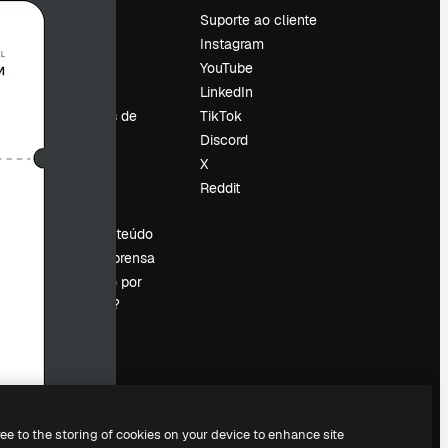
Preços
Suporte ao cliente
Sobre nós
Instagram
Reviews
YouTube
Emprego
LinkedIn
Tendências de
TikTok
pesquisa
Discord
Blog
X
Eventos
Reddit
es
Slidesgo
Vender conteúdo
Sala de imprensa
Procurando por
magnific.ai?
ree to the storing of cookies on your device to enhance site