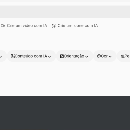
Crie um vídeo com IA
Crie um ícone com IA
Conteúdo com IA
Orientação
Cor
Pe
Produtos
Começar