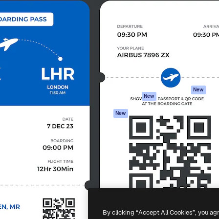
iativa para você direcionar
Spaces
Academy
alho. Mais de 1 milhão de
Assistente de IA
Documentação
e criativos, empresas,
Gerador de
Atendimento
dios.
imagens
Termos e
Gerador de vídeos
condições
Texto para voz
Política de
privacidade
Conteúdo de stock
Originais
MCP para
New
New
Claude/ChatGPT
Política de cooki
Agentes
Central de
New
confiabilidade
API
Afiliados
App móvel
Empresas
Todas as
ferramentas
-
2026
Freepik Company S.L.U.
Todos os direitos reservados
.
By clicking “Accept All Cookies”, you ag