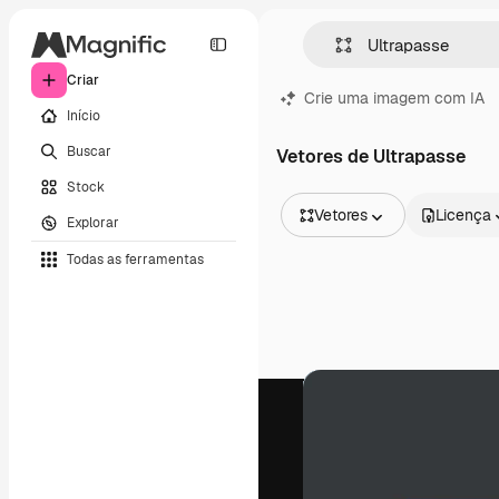
Criar
Crie uma imagem com IA
Início
Buscar
Vetores de Ultrapasse
Stock
Vetores
Licença
Explorar
Todas as imagens
Todas as ferramentas
Vetores
Ilustrações
Fotos
PSD
Modelos
Mockups
Vídeos
Clipes de vídeo
Animações
Modelos de vídeos
Ícones
Modelos 3D
Fontes