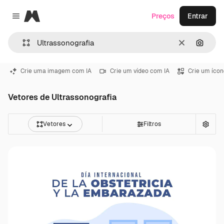
Magnific
Preços
Entrar
Close menu
Limpar
Pesqui
Crie uma imagem com IA
Crie um vídeo com IA
Crie um ícon
Vetores de Ultrassonografia
Vetores
Filtros