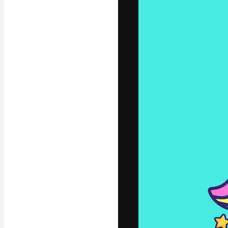
A plataforma cr
seu melhor trab
assinantes entr
agências e estú
Português
Copyright © 2010