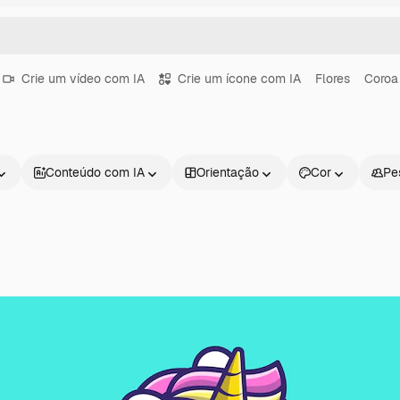
Crie um vídeo com IA
Crie um ícone com IA
Flores
Coroa
Conteúdo com IA
Orientação
Cor
Pe
Produtos
Começar