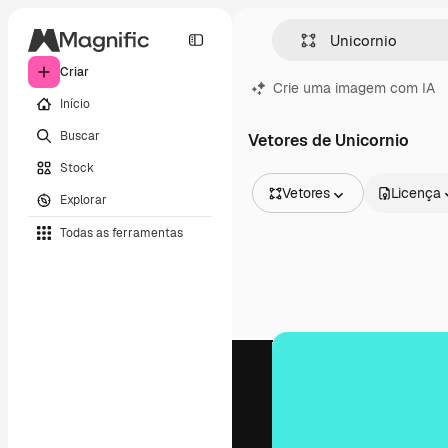
Criar
Crie uma imagem com IA
Início
Buscar
Vetores de Unicornio
Stock
Vetores
Licença
Explorar
Todas as imagens
Todas as ferramentas
Vetores
Ilustrações
Fotos
PSD
Modelos
Mockups
Vídeos
Clipes de vídeo
Animações
Modelos de vídeos
Ícones
Modelos 3D
Fontes