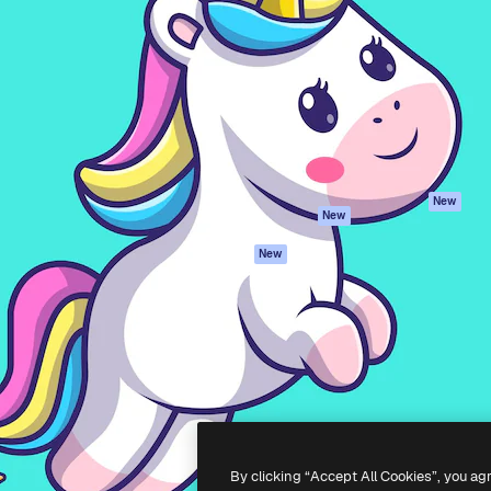
iativa para você direcionar
Spaces
Academy
alho. Mais de 1 milhão de
Assistente de IA
Documentação
e criativos, empresas,
Gerador de
Atendimento
dios.
imagens
Termos e
Gerador de vídeos
condições
Texto para voz
Política de
privacidade
Conteúdo de stock
Originais
MCP para
New
New
Claude/ChatGPT
Política de cooki
Agentes
Central de
New
confiabilidade
API
Afiliados
App móvel
Empresas
Todas as
ferramentas
-
2026
Freepik Company S.L.U.
Todos os direitos reservados
.
By clicking “Accept All Cookies”, you ag