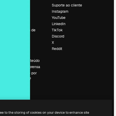
Preços
Suporte ao cliente
Sobre nós
Instagram
Reviews
YouTube
Emprego
LinkedIn
Tendências de
TikTok
pesquisa
Discord
Blog
X
Eventos
Reddit
es
Slidesgo
Vender conteúdo
Sala de imprensa
Procurando por
magnific.ai?
ree to the storing of cookies on your device to enhance site