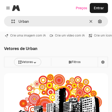
Magnific
Preços
Entrar
Close menu
Limpar
Pesqui
Crie uma imagem com IA
Crie um vídeo com IA
Crie um ícon
Vetores de Urban
Vetores
Filtros