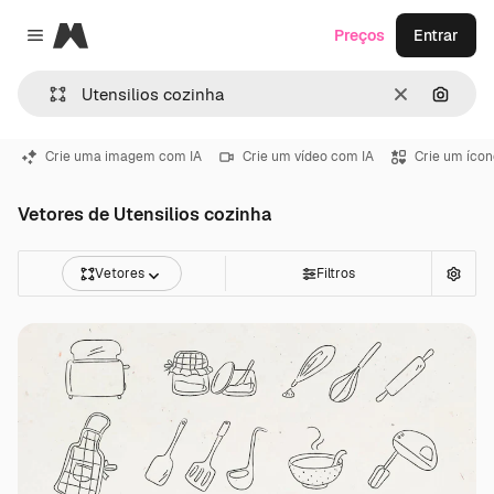
Magnific
Preços
Entrar
Close menu
Limpar
Pesqui
Crie uma imagem com IA
Crie um vídeo com IA
Crie um ícon
Vetores de Utensilios cozinha
Vetores
Filtros