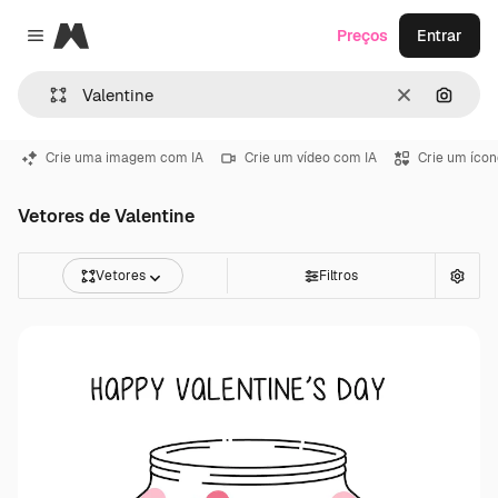
Magnific
Preços
Entrar
Close menu
Limpar
Pesqui
Crie uma imagem com IA
Crie um vídeo com IA
Crie um ícon
Vetores de Valentine
Vetores
Filtros