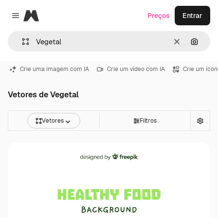
Magnific
Preços
Entrar
Close menu
Limpar
Pesqui
Crie uma imagem com IA
Crie um vídeo com IA
Crie um ícon
Vetores de Vegetal
Vetores
Filtros