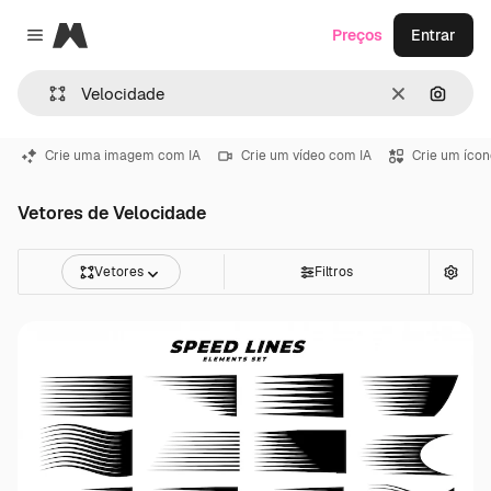
Magnific
Preços
Entrar
Close menu
Limpar
Pesqui
Crie uma imagem com IA
Crie um vídeo com IA
Crie um ícon
Vetores de Velocidade
Vetores
Filtros