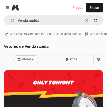
Magnific
Preços
Entrar
Close menu
Limpar
Pesqui
Crie uma imagem com IA
Crie um vídeo com IA
Crie um ícon
Vetores de Venda rapida
Vetores
Filtros