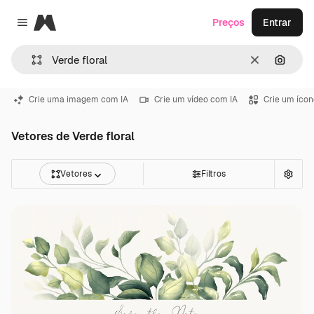
Magnific
Preços
Entrar
Close menu
Limpar
Pesqui
Crie uma imagem com IA
Crie um vídeo com IA
Crie um ícon
Vetores de Verde floral
Vetores
Filtros