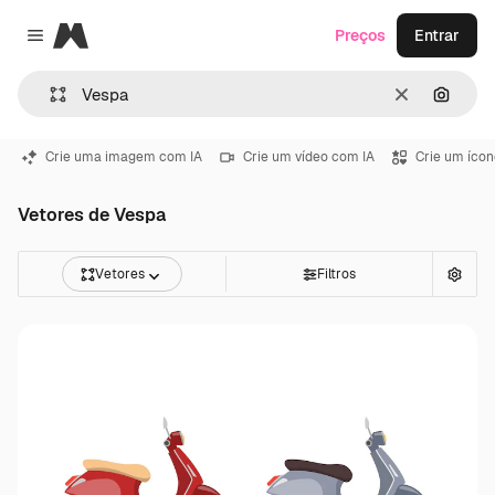
Magnific
Preços
Entrar
Close menu
Limpar
Pesqui
Crie uma imagem com IA
Crie um vídeo com IA
Crie um ícon
Vetores de Vespa
Vetores
Filtros