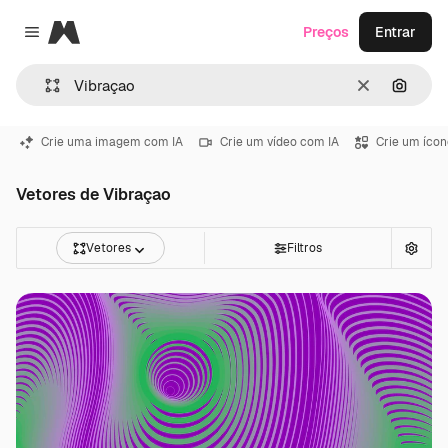
Magnific
Preços
Entrar
Close menu
Limpar
Pesqui
Crie uma imagem com IA
Crie um vídeo com IA
Crie um ícon
Vetores de Vibraçao
Vetores
Filtros