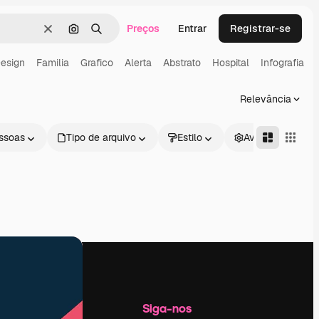
Preços
Entrar
Registrar-se
Limpar
Pesquisar por imagem
Buscar
esign
Familia
Grafico
Alerta
Abstrato
Hospital
Infografia
Relevância
ssoas
Tipo de arquivo
Estilo
Avançado
Empresa
Siga-nos