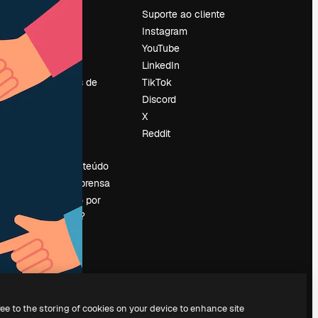
Preços
Suporte ao cliente
Sobre nós
Instagram
Reviews
YouTube
Emprego
LinkedIn
Tendências de
TikTok
pesquisa
Discord
Blog
X
Eventos
Reddit
es
Slidesgo
Vender conteúdo
Sala de imprensa
Procurando por
magnific.ai?
ree to the storing of cookies on your device to enhance site