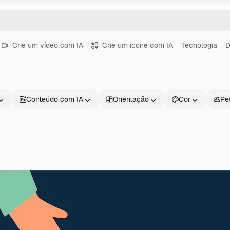
Crie um vídeo com IA
Crie um ícone com IA
Tecnologia
D
Conteúdo com IA
Orientação
Cor
Pe
Produtos
Começar