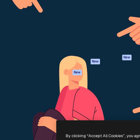
iativa para você direcionar
Spaces
Academy
alho. Mais de 1 milhão de
Assistente de IA
Documentação
e criativos, empresas,
Gerador de
Atendimento
dios.
imagens
Termos e
Gerador de vídeos
condições
Texto para voz
Política de
privacidade
Conteúdo de stock
Originais
MCP para
New
New
Claude/ChatGPT
Política de cooki
Agentes
Central de
New
confiabilidade
API
Afiliados
App móvel
Empresas
Todas as
ferramentas
-
2026
Freepik Company S.L.U.
Todos os direitos reservados
.
By clicking “Accept All Cookies”, you ag