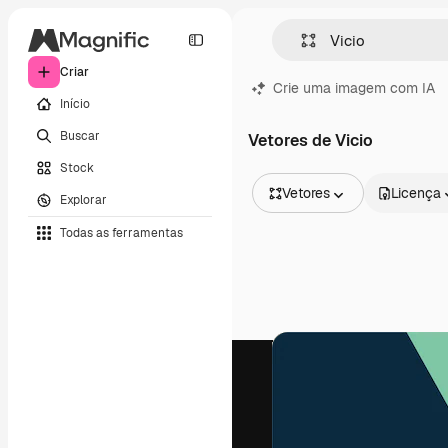
Criar
Crie uma imagem com IA
Início
Buscar
Vetores de Vicio
Stock
Vetores
Licença
Explorar
Todas as imagens
Todas as ferramentas
Vetores
Ilustrações
Fotos
PSD
Modelos
Mockups
Vídeos
Clipes de vídeo
Animações
Modelos de vídeos
Ícones
Modelos 3D
Fontes