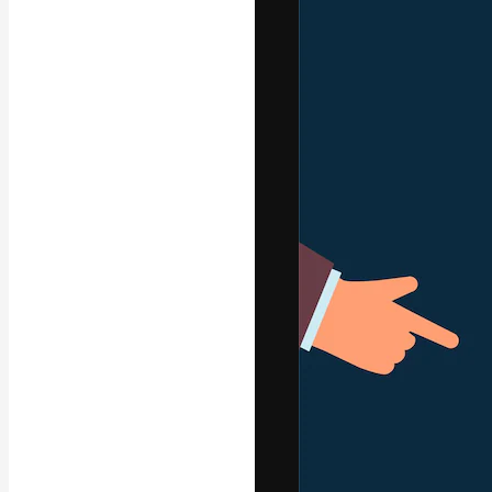
A plataforma cr
seu melhor trab
assinantes entr
agências e estú
Português
Copyright © 2010