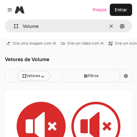
Magnific
Preços
Entrar
Close menu
Limpar
Pesqui
Crie uma imagem com IA
Crie um vídeo com IA
Crie um ícon
Vetores de Volume
Vetores
Filtros