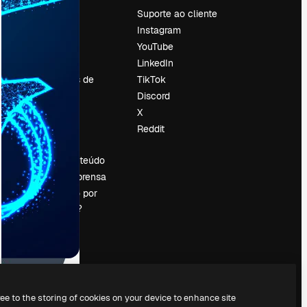
Preços
Suporte ao cliente
Sobre nós
Instagram
Reviews
YouTube
Emprego
LinkedIn
Tendências de
TikTok
pesquisa
Discord
Blog
X
Eventos
Reddit
es
Slidesgo
Vender conteúdo
Sala de imprensa
Procurando por
magnific.ai?
ree to the storing of cookies on your device to enhance site