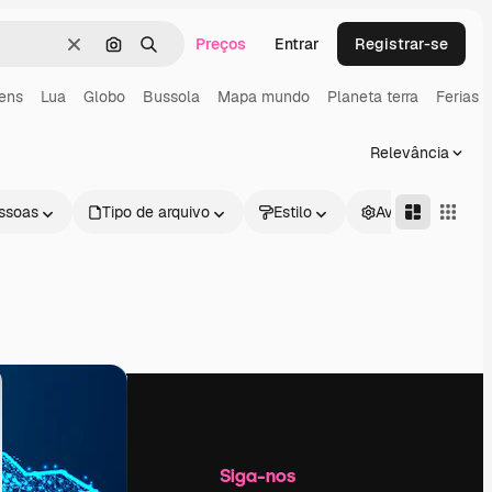
Preços
Entrar
Registrar-se
Limpar
Pesquisar por imagem
Buscar
ens
Lua
Globo
Bussola
Mapa mundo
Planeta terra
Ferias
Relevância
ssoas
Tipo de arquivo
Estilo
Avançado
Empresa
Siga-nos