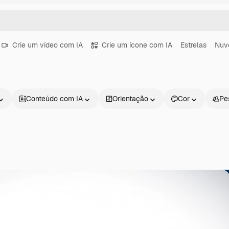
Crie um vídeo com IA
Crie um ícone com IA
Estrelas
Nuv
Conteúdo com IA
Orientação
Cor
Pe
Produtos
Começar