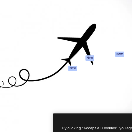
iativa para você direcionar
Spaces
Academy
alho. Mais de 1 milhão de
Assistente de IA
Documentação
e criativos, empresas,
Gerador de
Atendimento
dios.
imagens
Termos e
Gerador de vídeos
condições
Texto para voz
Política de
privacidade
Conteúdo de stock
Originais
MCP para
New
New
Claude/ChatGPT
Política de cooki
Agentes
Central de
New
confiabilidade
API
Afiliados
App móvel
Empresas
Todas as
ferramentas
-
2026
Freepik Company S.L.U.
Todos os direitos reservados
.
By clicking “Accept All Cookies”, you ag