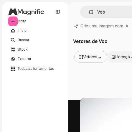
Criar
Crie uma imagem com IA
Início
Buscar
Vetores de Voo
Stock
Vetores
Licença
Explorar
Todas as imagens
Todas as ferramentas
Vetores
Ilustrações
Fotos
PSD
Modelos
Mockups
Vídeos
Clipes de vídeo
Animações
Modelos de vídeos
Ícones
Modelos 3D
Fontes