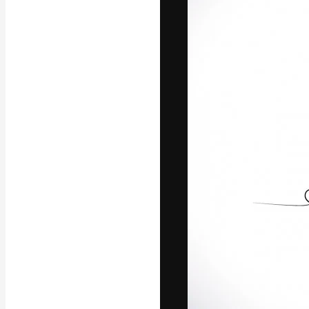
A plataforma cr
seu melhor trab
assinantes entr
agências e estú
Português
Copyright © 2010