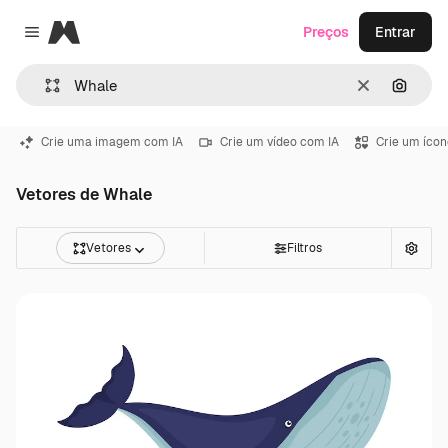
Magnific
Preços
Entrar
Close menu
Limpar
Pesqui
Crie uma imagem com IA
Crie um vídeo com IA
Crie um ícon
Vetores de Whale
Vetores
Filtros