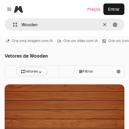
Magnific
Preços
Entrar
Close menu
Limpar
Pesqui
Crie uma imagem com IA
Crie um vídeo com IA
Crie um ícon
Vetores de Wooden
Vetores
Filtros