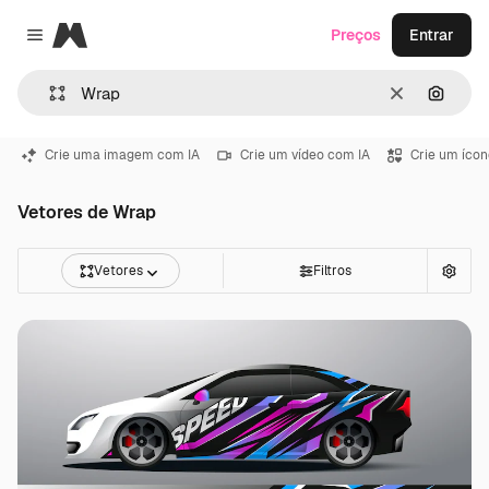
Magnific
Preços
Entrar
Close menu
Limpar
Pesqui
Crie uma imagem com IA
Crie um vídeo com IA
Crie um ícon
Vetores de Wrap
Vetores
Filtros