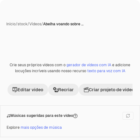
Início
/
stock
/
Vídeos
/
Abelha voando sobre …
Crie seus próprios vídeos com o
gerador de vídeos com IA
e adicione
locuções incríveis usando nosso recurso
texto para voz com IA
Editar vídeo
Recriar
Criar projeto de vídeo
Músicas sugeridas para este vídeo
Explore
mais opções de música