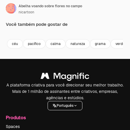
Abelha voando sobre flores no campo
nicartoon
Você também pode gostar de
Premium
Premium
Gerado por IA
céu
pacífico
calma
natureza
grama
verde
A plataforma criativa para você direcionar seu melhor trabalho.
Mais de 1 milhão de assinantes entre criativos, empresas,
agências e estúdios.
Português
Produtos
Spaces