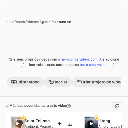
Início
/
stock
/
Vídeos
/
Água a fluir num rio
Crie seus próprios vídeos com o
gerador de vídeos com IA
e adicione
locuções incríveis usando nosso recurso
texto para voz com IA
Editar vídeo
Recriar
Criar projeto de vídeo
Músicas sugeridas para este vídeo
Solar Eclipse
Litang
Ambient
,
Peaceful
Ambient
,
Laid Bac