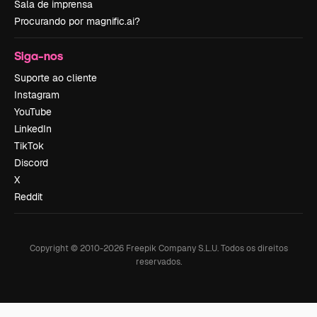
Sala de imprensa
Procurando por magnific.ai?
Siga-nos
Suporte ao cliente
Instagram
YouTube
LinkedIn
TikTok
Discord
X
Reddit
Copyright © 2010-
2026
Freepik Company S.L.U.
Todos os direitos
reservados
.