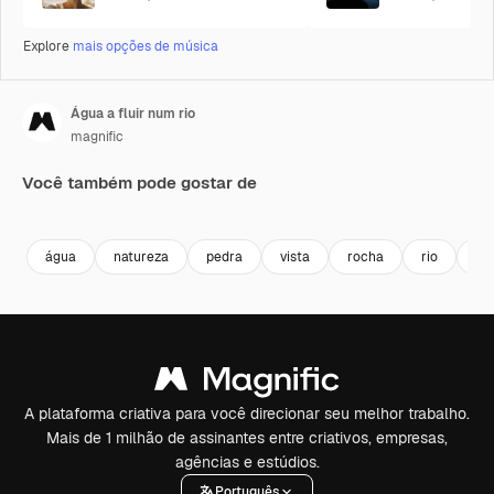
Explore
mais opções de música
Água a fluir num rio
magnific
Você também pode gostar de
Premium
Premium
água
natureza
pedra
vista
rocha
rio
ao 
A plataforma criativa para você direcionar seu melhor trabalho.
Mais de 1 milhão de assinantes entre criativos, empresas,
agências e estúdios.
Português