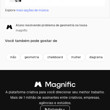
Explore
mais opções de música
Aluno resolvendo problema de geometria na lousa
magnific
Você também pode gostar de
Premium
Premium
Premium
Premium
mão
geometria
chalkboard
mulher
diagrama
A plataforma criativa para você direcionar seu melhor trabalho.
Mais de 1 milhão de assinantes entre criativos, empresas,
agências e estúdios.
Português