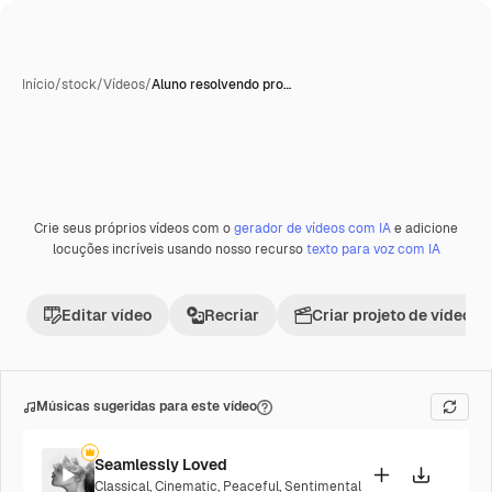
Início
/
stock
/
Vídeos
/
Aluno resolvendo pro…
Crie seus próprios vídeos com o
gerador de vídeos com IA
e adicione
locuções incríveis usando nosso recurso
texto para voz com IA
Editar vídeo
Recriar
Criar projeto de vídeo
Músicas sugeridas para este vídeo
Seamlessly Loved
Classical
,
Cinematic
,
Peaceful
,
Sentimental