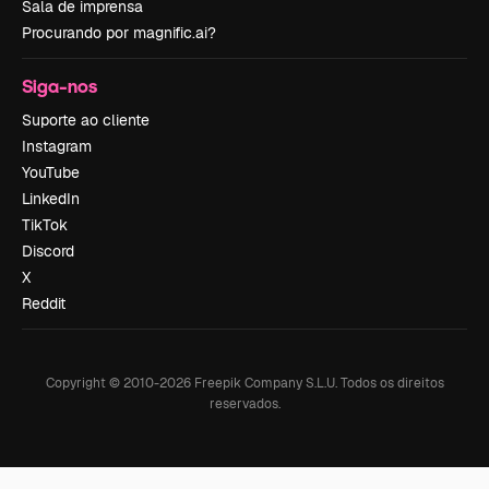
Sala de imprensa
Procurando por magnific.ai?
Siga-nos
Suporte ao cliente
Instagram
YouTube
LinkedIn
TikTok
Discord
X
Reddit
Copyright © 2010-
2026
Freepik Company S.L.U.
Todos os direitos
reservados
.