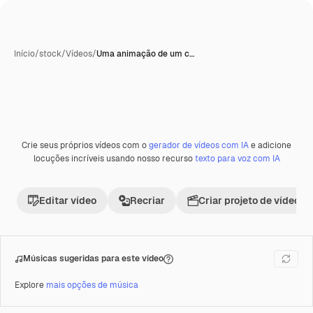
Início
/
stock
/
Vídeos
/
Uma animação de um c…
Crie seus próprios vídeos com o
gerador de vídeos com IA
e adicione
locuções incríveis usando nosso recurso
texto para voz com IA
Editar vídeo
Recriar
Criar projeto de vídeo
Músicas sugeridas para este vídeo
Explore
mais opções de música