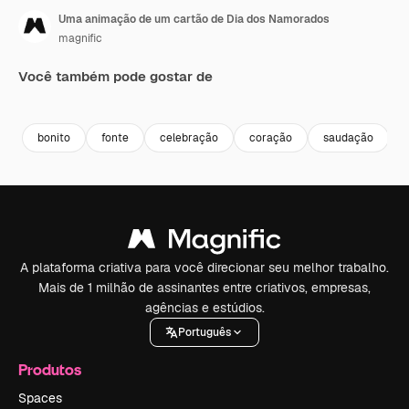
Uma animação de um cartão de Dia dos Namorados
magnific
Você também pode gostar de
Premium
Premium
Gerado por 
bonito
fonte
celebração
coração
saudação
A plataforma criativa para você direcionar seu melhor trabalho.
Mais de 1 milhão de assinantes entre criativos, empresas,
agências e estúdios.
Português
Produtos
Spaces