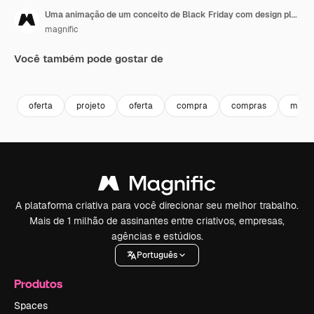
Uma animação de um conceito de Black Friday com design plano
magnific
Você também pode gostar de
oferta
projeto
oferta
compra
compras
marke
A plataforma criativa para você direcionar seu melhor trabalho.
Mais de 1 milhão de assinantes entre criativos, empresas,
agências e estúdios.
Português
Produtos
Spaces