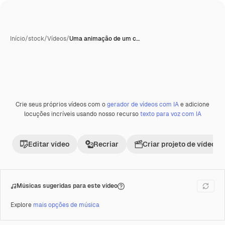
Início
/
stock
/
Vídeos
/
Uma animação de um c…
Crie seus próprios vídeos com o
gerador de vídeos com IA
e adicione
locuções incríveis usando nosso recurso
texto para voz com IA
Editar vídeo
Recriar
Criar projeto de vídeo
Músicas sugeridas para este vídeo
Explore
mais opções de música