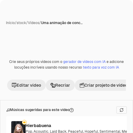
Início
/
stock
/
Vídeos
/
Uma animação de conc…
Crie seus próprios vídeos com o
gerador de vídeos com IA
e adicione
locuções incríveis usando nosso recurso
texto para voz com IA
Editar vídeo
Recriar
Criar projeto de vídeo
Músicas sugeridas para este vídeo
Hierbabuena
Pop
,
Acoustic
,
Laid Back
,
Peaceful
,
Hopeful
,
Sentimental
,
Melanc