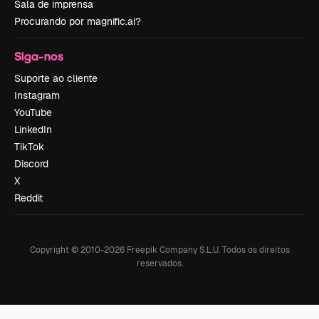
Sala de imprensa
Procurando por magnific.ai?
Siga-nos
Suporte ao cliente
Instagram
YouTube
LinkedIn
TikTok
Discord
X
Reddit
Copyright © 2010-
2026
Freepik Company S.L.U.
Todos os direitos
reservados
.