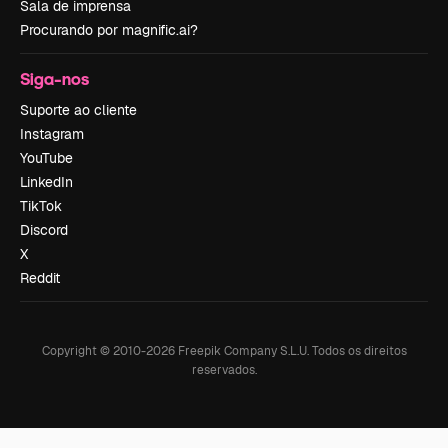
Sala de imprensa
Procurando por magnific.ai?
Siga-nos
Suporte ao cliente
Instagram
YouTube
LinkedIn
TikTok
Discord
X
Reddit
Copyright © 2010-
2026
Freepik Company S.L.U.
Todos os direitos
reservados
.