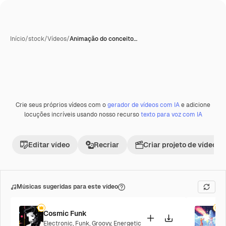
Início
/
stock
/
Vídeos
/
Animação do conceito…
Crie seus próprios vídeos com o
gerador de vídeos com IA
e adicione
locuções incríveis usando nosso recurso
texto para voz com IA
Editar vídeo
Recriar
Criar projeto de vídeo
Músicas sugeridas para este vídeo
Cosmic Funk
F
Electronic
,
Funk
,
Groovy
,
Energetic
P