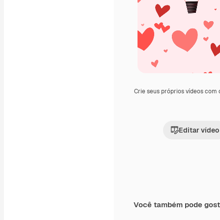
Crie seus próprios vídeos com
Editar vídeo
Você também pode gost
Premium
Premium