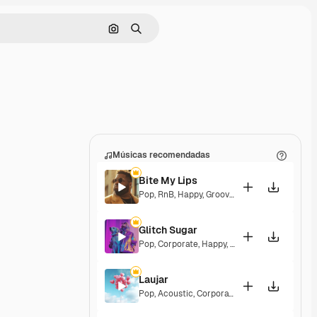
Pesquisar por imagem
Buscar
Músicas recomendadas
Bite My Lips
Pop
,
RnB
,
Happy
,
Groovy
,
Soulful
,
Upbeat
Glitch Sugar
Pop
,
Corporate
,
Happy
,
Groovy
,
Upbeat
Laujar
Pop
,
Acoustic
,
Corporate
,
Happy
,
Hopeful
,
Se