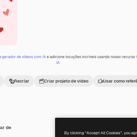
 o
gerador de vídeos com IA
e adicione locuções incríveis usando nosso recurso
IA
Recriar
Criar projeto de vídeo
Usar como refer
ar de
By clicking “Accept All Cookies”, you ag