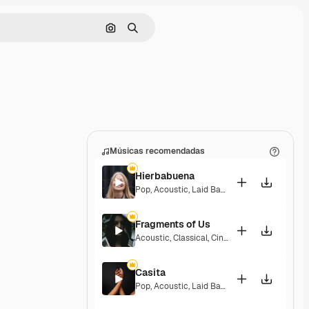
Pesquisar por imagem
Buscar
Músicas recomendadas
Hierbabuena
Pop
,
Acoustic
,
Laid Back
,
Peaceful
,
Hopeful
,
Fragments of Us
Acoustic
,
Classical
,
Cinematic
,
Dramatic
,
Pea
Casita
Pop
,
Acoustic
,
Laid Back
,
Peaceful
,
Hopeful
,