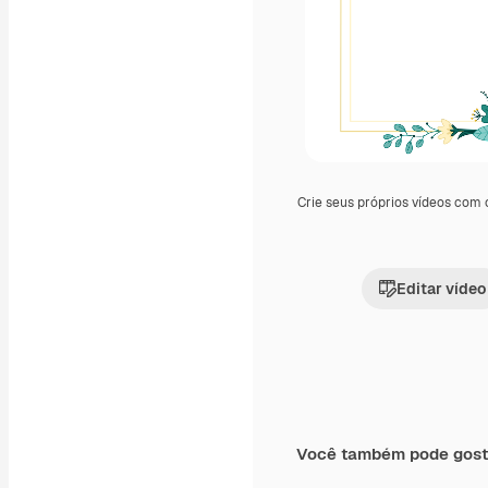
Crie seus próprios vídeos com
Editar vídeo
Você também pode gost
Premium
Premium