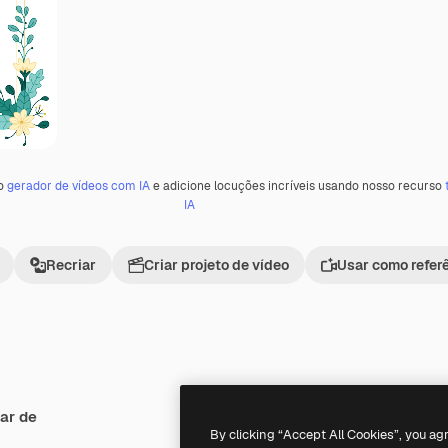
 o
gerador de vídeos com IA
e adicione locuções incríveis usando nosso recurso
IA
Recriar
Criar projeto de vídeo
Usar como refer
ar de
Premium
Premium
By clicking “Accept All Cookies”, you ag